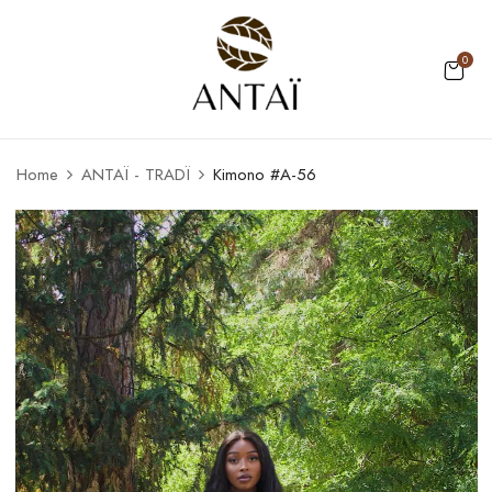
0
Home
ANTAÏ - TRADÏ
Kimono #A-56