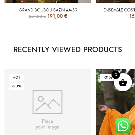
GRAND BOUBOU BAZIN #A-39
ENSEMBLE COST
191,00
€
15
251,00
€
RECENTLY VIEWED PRODUCTS
0
-31%
HOT
-50%