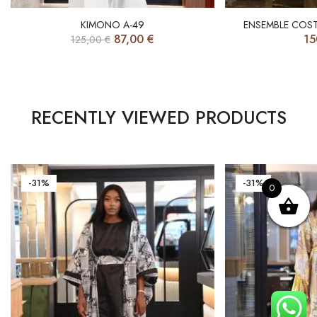
KIMONO A-49
ENSEMBLE COST
87,00
€
15
125,00
€
RECENTLY VIEWED PRODUCTS
-31%
-31%
0