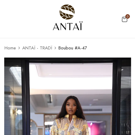
0
Home
ANTAÏ - TRADÏ
Boubou #A-47